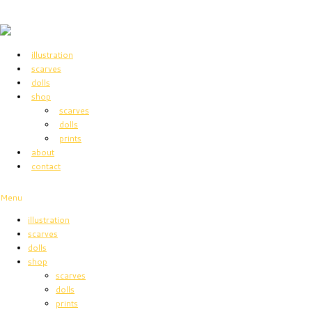
illustration
scarves
dolls
shop
scarves
dolls
prints
about
contact
Menu
illustration
scarves
dolls
shop
scarves
dolls
prints